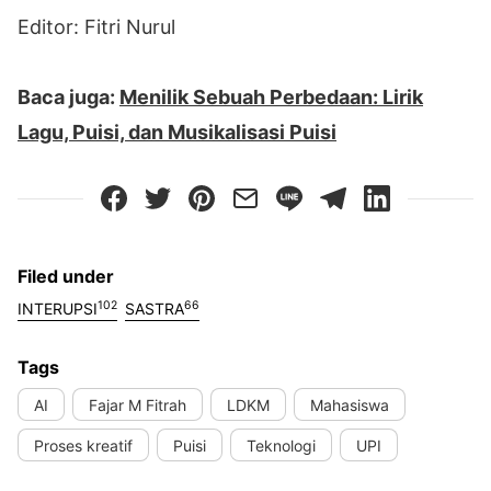
Editor: Fitri Nurul
Baca juga:
Menilik Sebuah Perbedaan: Lirik
Lagu, Puisi, dan Musikalisasi Puisi
Filed under
102
66
INTERUPSI
SASTRA
Tags
AI
Fajar M Fitrah
LDKM
Mahasiswa
Proses kreatif
Puisi
Teknologi
UPI