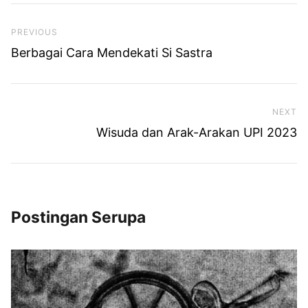
Previous Post
PREVIOUS
Berbagai Cara Mendekati Si Sastra
NEXT
Ne
Wisuda dan Arak-Arakan UPI 2023
Postingan Serupa