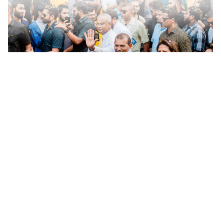
SASTRA
Cinta yang Mencekik di Balik Senyum Maringgih yang Picik