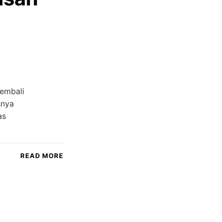
kembali
snya
as
READ MORE