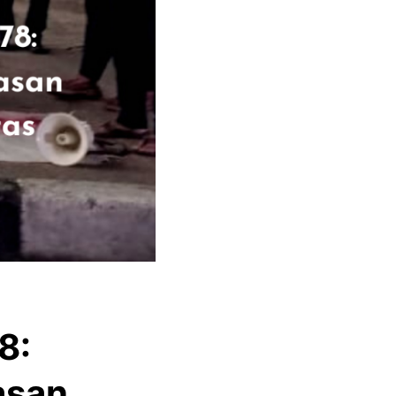
8:
asan