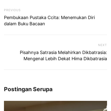
Previous Post
PREVIOUS
Pembukaan Pustaka Ccita: Menemukan Diri
dalam Buku Bacaan
NEXT
Ne
Pisahnya Satrasia Melahirkan Dikbatrasia:
Mengenal Lebih Dekat Hima Dikbatrasia
Postingan Serupa