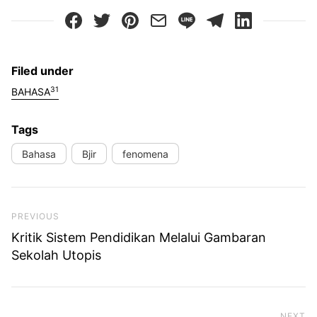
Filed under
31
BAHASA
Tags
Bahasa
Bjir
fenomena
Previous Post
PREVIOUS
Kritik Sistem Pendidikan Melalui Gambaran
Sekolah Utopis
NEXT