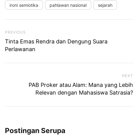
ironi semiotika
pahlawan nasional
sejarah
Previous Post
PREVIOUS
Tinta Emas Rendra dan Dengung Suara
Perlawanan
NEXT
Ne
PAB Proker atau Alam: Mana yang Lebih
Relevan dengan Mahasiswa Satrasia?
Postingan Serupa