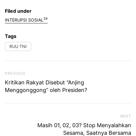
Filed under
39
INTERUPSI SOSIAL
Tags
RUU TNI
Previous Post
PREVIOUS
Kritikan Rakyat Disebut “Anjing
Menggonggong” oleh Presiden?
NEXT
Ne
Masih 01, 02, 03? Stop Menyalahkan
Sesama, Saatnya Bersama