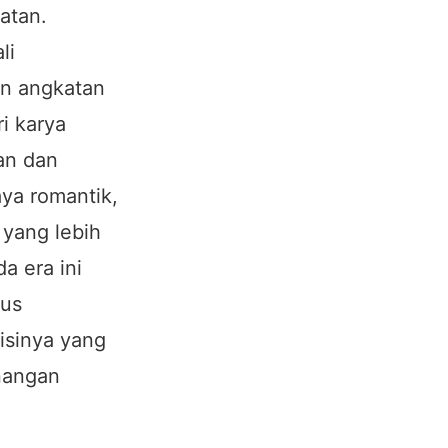
atan.
li
an angkatan
ri karya
kan dan
aya romantik,
 yang lebih
a era ini
tus
isinya yang
nangan