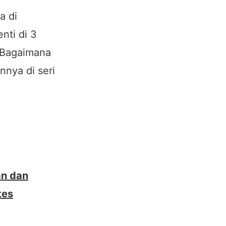
a di
nti di 3
. Bagaimana
nya di seri
an dan
tes