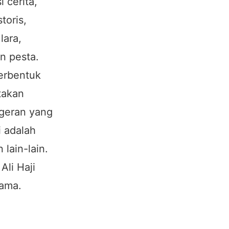
 cerita,
toris,
lara,
n pesta.
berbentuk
takan
ngeran yang
i adalah
lain-lain.
Ali Haji
Lama.