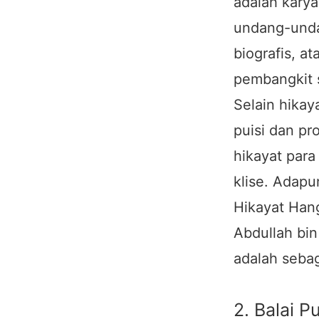
adalah karya
undang-undan
biografis, at
pembangkit 
Selain hikay
puisi dan pr
hikayat para
klise. Adapu
Hikayat Hang
Abdullah bin
adalah seba
2. Balai P