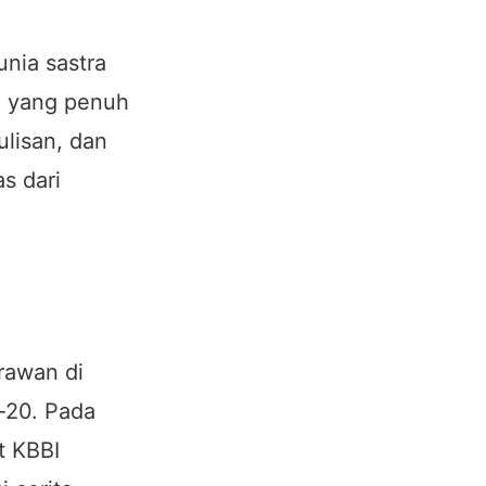
nia sastra
a yang penuh
ulisan, dan
s dari
rawan di
-20. Pada
t KBBI