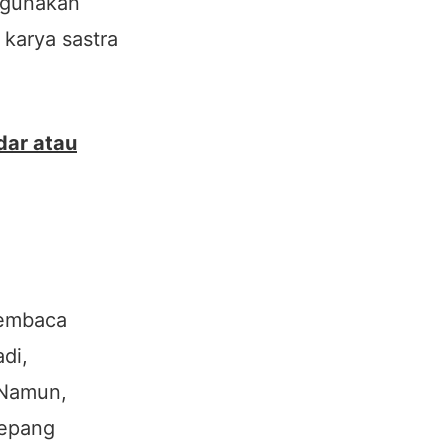
ggunakan
 karya sastra
dar atau
membaca
di,
 Namun,
Jepang