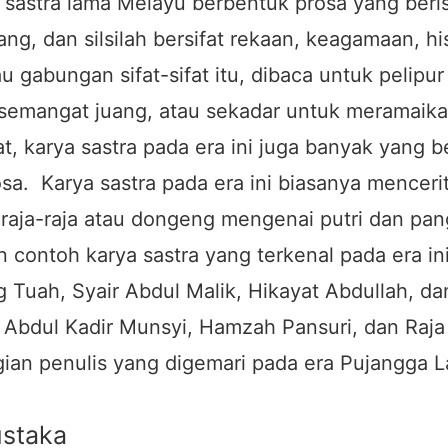
 sastra lama Melayu berbentuk prosa yang berisi
g, dan silsilah bersifat rekaan, keagamaan, his
au gabungan sifat-sifat itu, dibaca untuk pelipur 
semangat juang, atau sekadar untuk meramaika
at, karya sastra pada era ini juga banyak yang 
osa. Karya sastra pada era ini biasanya menceri
 raja-raja atau dongeng mengenai putri dan pa
n contoh karya sastra yang terkenal pada era in
 Tuah, Syair Abdul Malik, Hikayat Abdullah, dan 
 Abdul Kadir Munsyi, Hamzah Pansuri, dan Raja 
gian penulis yang digemari pada era Pujangga 
ustaka