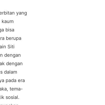
erbitan yang
n kaum
ga bisa
tra berupa
in Siti
an dengan
jak dengan
is dalam
nya pada era
taka, tema-
k sosial.