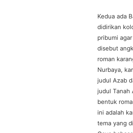
Kedua ada Ba
didirikan k
pribumi agar
disebut angk
roman karang
Nurbaya, kar
judul Azab d
judul Tanah 
bentuk roman
ini adalah k
tema yang di