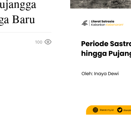
Pujangga
ga Baru
100