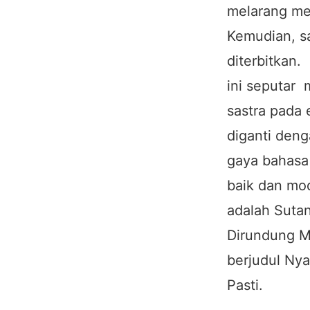
melarang me
Kemudian, sa
diterbitkan.
ini seputar 
sastra pada e
diganti deng
gaya bahasa 
baik dan mod
adalah Sutan
Dirundung M
berjudul Ny
Pasti.