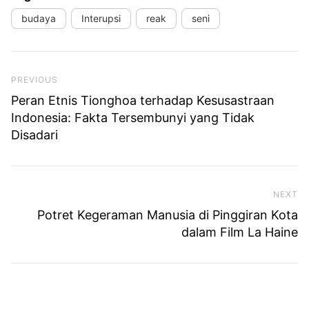
budaya
Interupsi
reak
seni
Previous Post
PREVIOUS
Peran Etnis Tionghoa terhadap Kesusastraan
Indonesia: Fakta Tersembunyi yang Tidak
Disadari
NEXT
Ne
Potret Kegeraman Manusia di Pinggiran Kota
dalam Film La Haine