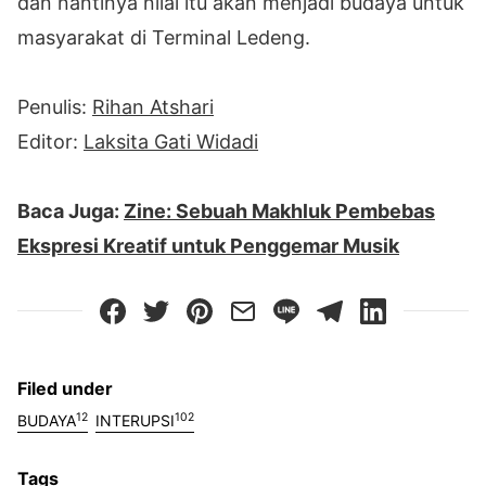
dan nantinya nilai itu akan menjadi budaya untuk
masyarakat di Terminal Ledeng.
Penulis:
Rihan Atshari
Editor:
Laksita Gati Widadi
Baca Juga:
Zine: Sebuah Makhluk Pembebas
Ekspresi Kreatif untuk Penggemar Musik
Filed under
12
102
BUDAYA
INTERUPSI
Tags