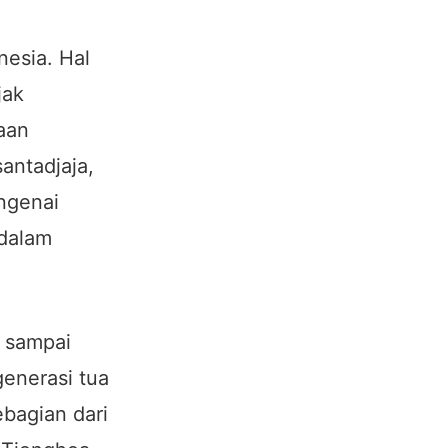
nesia. Hal
jak
aan
antadjaja,
ngenai
 dalam
n sampai
generasi tua
bagian dari