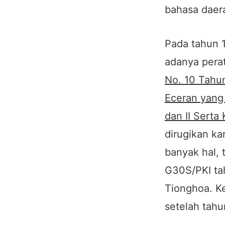
bahasa daera
Pada tahun 
adanya pera
No. 10 Tahu
Eceran yang 
dan II Serta
dirugikan k
banyak hal, 
G30S/PKI ta
Tionghoa. Ke
setelah tahu