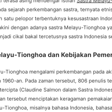
ti terasa asing mendengar istilah
Sastra Melayu
pada sejarah perkembangan sastra, ternyata etn
h satu pelopor terbentuknya kesusastraan Indon
yakini dengan adanya sastra Melayu-Tionghoa y
jadi cikal bakal tercetusnya sastra Indonesia s
elayu-Tionghoa dan Kebijakan Pemer
yu-Tionghoa mengalami perkembangan pada akh
 1960-an. Pada zaman tersebut, 806 penulis ter
tercipta (Claudine Salmon dalam Sastra Indones
n tersebut menciptakan keragaman pemakaia
u-Tionghoa, misalnya bahasa Indonesia, bahas