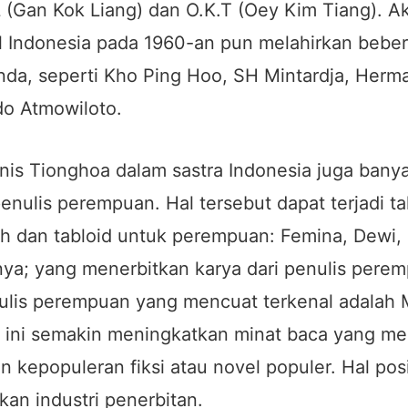
 (Gan Kok Liang) dan O.K.T (Oey Kim Tiang). Ak
nal Indonesia pada 1960-an pun melahirkan beb
nda, seperti Kho Ping Hoo, SH Mintardja, Herma
o Atmowiloto.
tnis Tionghoa dalam sastra Indonesia juga bany
enulis perempuan. Hal tersebut dapat terjadi ta
h dan tabloid untuk perempuan: Femina, Dewi, K
nya; yang menerbitkan karya dari penulis pere
nulis perempuan yang mencuat terkenal adalah 
l ini semakin meningkatkan minat baca yang m
 kepopuleran fiksi atau novel populer. Hal posit
kan industri penerbitan.