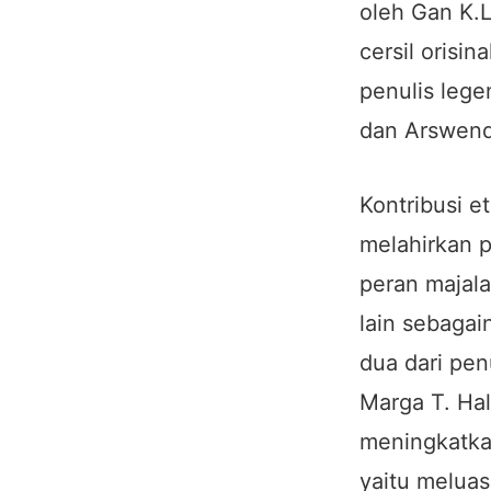
oleh Gan K.L
cersil orisi
penulis lege
dan Arswend
Kontribusi e
melahirkan p
peran majala
lain sebagai
dua dari pe
Marga T. Ha
meningkatkan
yaitu meluas