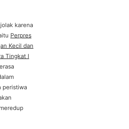
jolak karena
aitu
Perpres
an Kecil dan
a Tingkat I
erasa
dalam
 peristiwa
akan
n meredup