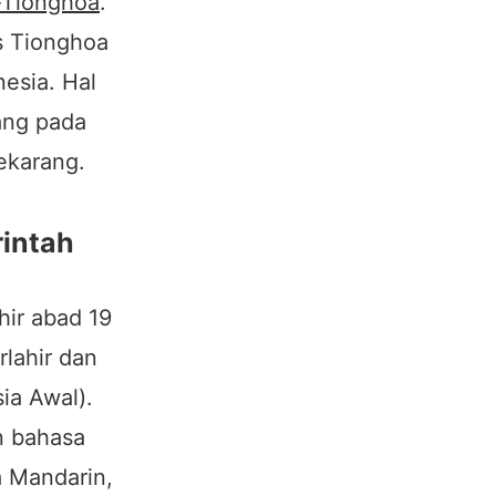
-Tionghoa
.
is Tionghoa
esia. Hal
ang pada
ekarang.
intah
ir abad 19
lahir dan
ia Awal).
n bahasa
a Mandarin,