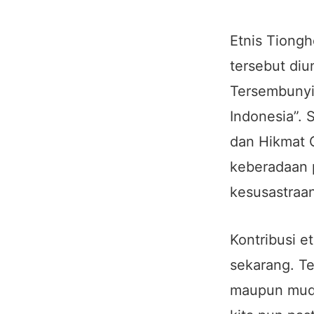
Etnis Tiongh
tersebut di
Tersembunyi
Indonesia”. 
dan Hikmat 
keberadaan p
kesusastraan
Kontribusi e
sekarang. Te
maupun muda 