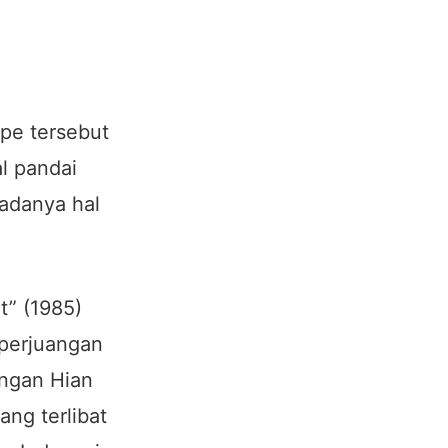
ipe tersebut
l pandai
adanya hal
t” (1985)
 perjuangan
angan Hian
ng terlibat