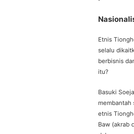
Nasionali
Etnis Tiongh
selalu dikai
berbisnis d
itu?
Basuki Soeja
membantah s
etnis Tiongh
Baw (akrab d