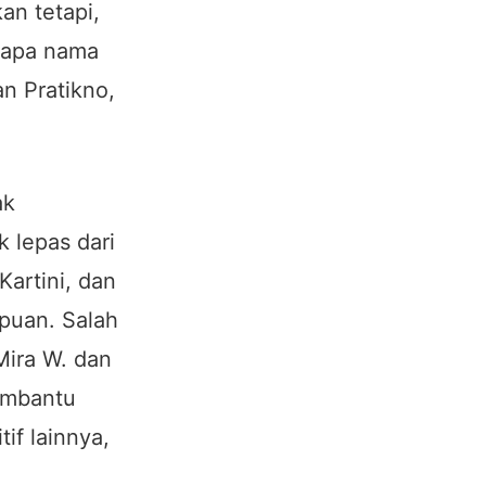
an tetapi,
erapa nama
n Pratikno,
ak
k lepas dari
artini, dan
mpuan. Salah
Mira W. dan
embantu
if lainnya,