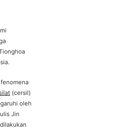
ami
uga
 Tionghoa
sia.
a fenomena
silat
(cersil)
ngaruhi oleh
lis Jin
 dilakukan