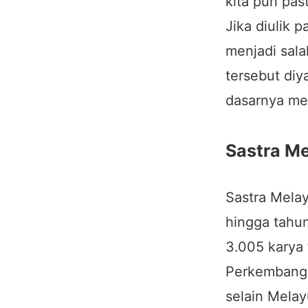
kita pun pas
Jika diulik 
menjadi sala
tersebut di
dasarnya men
Sastra M
Sastra Mela
hingga tahun
3.005 karya 
Perkembanga
selain Melay