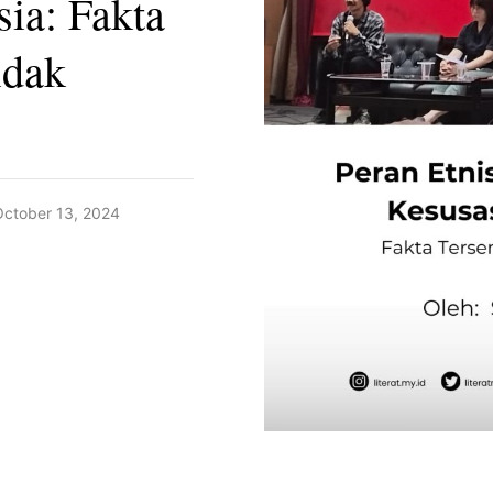
ia: Fakta
idak
October 13, 2024