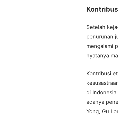
Kontribus
Setelah keja
penurunan ju
mengalami pe
nyatanya mas
Kontribusi e
kesusastraa
di Indonesia
adanya pener
Yong, Gu Lon