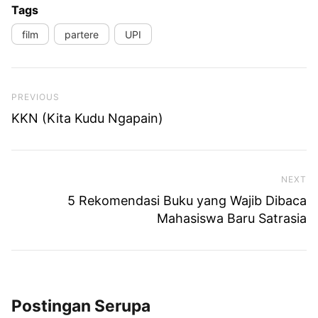
Tags
film
partere
UPI
Previous Post
PREVIOUS
KKN (Kita Kudu Ngapain)
NEXT
Ne
5 Rekomendasi Buku yang Wajib Dibaca
Mahasiswa Baru Satrasia
Postingan Serupa