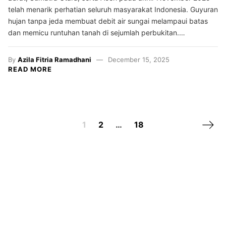
telah menarik perhatian seluruh masyarakat Indonesia. Guyuran
hujan tanpa jeda membuat debit air sungai melampaui batas
dan memicu runtuhan tanah di sejumlah perbukitan.…
By
Azila Fitria Ramadhani
December 15, 2025
READ MORE
Next 
1
2
…
18