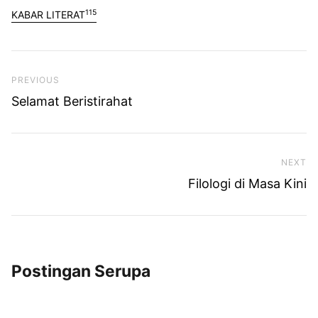
115
KABAR LITERAT
Previous Post
PREVIOUS
Selamat Beristirahat
NEXT
Ne
Filologi di Masa Kini
Postingan Serupa