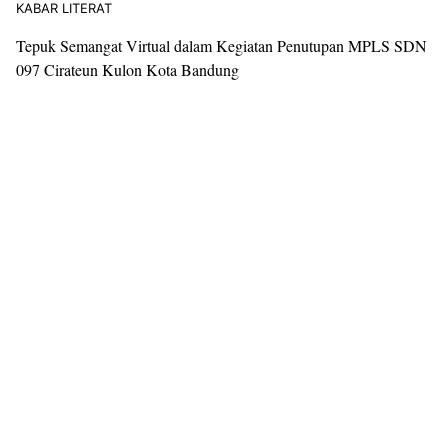
KABAR LITERAT
Tepuk Semangat Virtual dalam Kegiatan Penutupan MPLS SDN
097 Cirateun Kulon Kota Bandung
Resensi
Satrasia
Kampus
Alternatif
Photojournal