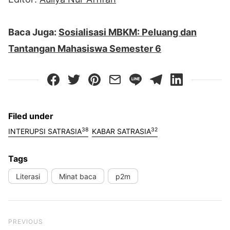
Baca Juga:
Sosialisasi MBKM: Peluang dan
Tantangan Mahasiswa Semester 6
Filed under
38
32
INTERUPSI SATRASIA
KABAR SATRASIA
Tags
Literasi
Minat baca
p2m
Previous Post
PREVIOUS