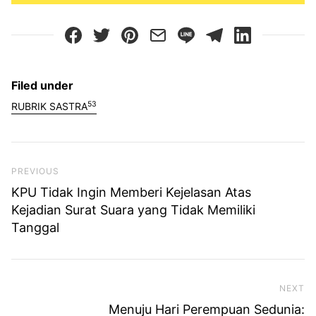
Filed under
53
RUBRIK SASTRA
Previous Post
PREVIOUS
KPU Tidak Ingin Memberi Kejelasan Atas
Kejadian Surat Suara yang Tidak Memiliki
Tanggal
NEXT
Ne
Menuju Hari Perempuan Sedunia: