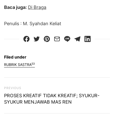
Baca juga:
Di Braga
Penulis : M. Syahdan Keliat
Filed under
53
RUBRIK SASTRA
Previous Post
PREVIOUS
PROSES KREATIF TIDAK KREATIF; SYUKUR-
SYUKUR MENJAWAB MAS REN