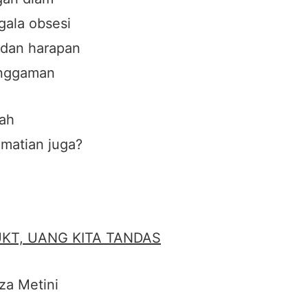
gala obsesi
dan harapan
enggaman
dah
matian juga?
KT, UANG KITA TANDAS
aza Metini