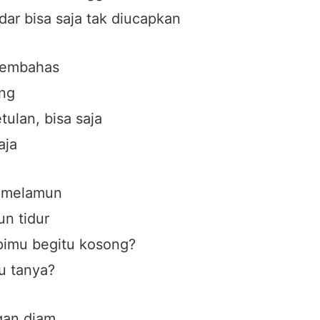
dar bisa saja tak diucapkan
membahas
ing
tulan, bisa saja
aja
 melamun
un tidur
imu begitu kosong?
u tanya?
gan diam