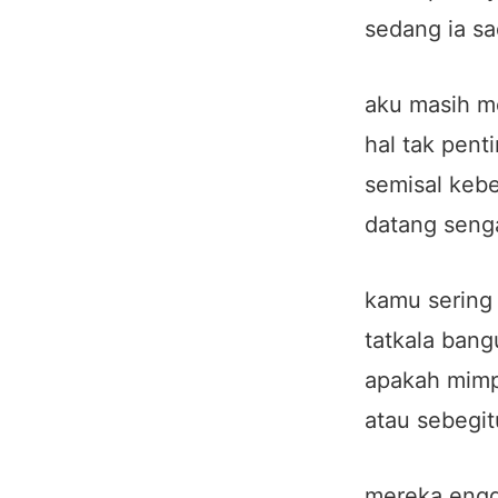
sedang ia sa
aku masih 
hal tak pent
semisal kebe
datang seng
kamu sering
tatkala bang
apakah mimp
atau sebegit
mereka eng