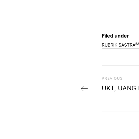
Filed under
5
RUBRIK SASTRA
Previous Post
PREVIOUS
UKT, UANG 