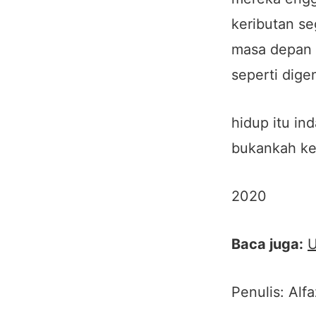
keributan se
masa depan 
seperti dig
hidup itu in
bukankah ke
2020
Baca juga:
U
Penulis: Alf