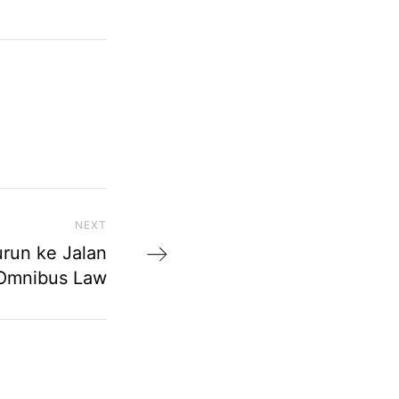
NEXT
Next Post
run ke Jalan
Omnibus Law