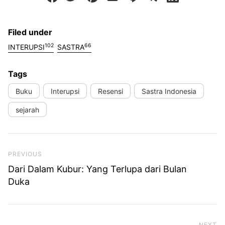
Filed under
102
66
INTERUPSI
SASTRA
Tags
Buku
Interupsi
Resensi
Sastra Indonesia
sejarah
Previous Post
PREVIOUS
Dari Dalam Kubur: Yang Terlupa dari Bulan
Duka
NEXT