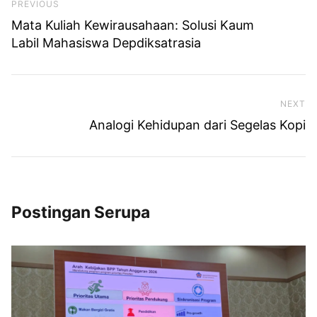
Previous Post
PREVIOUS
Mata Kuliah Kewirausahaan: Solusi Kaum
Labil Mahasiswa Depdiksatrasia
NEXT
Ne
Analogi Kehidupan dari Segelas Kopi
Postingan Serupa