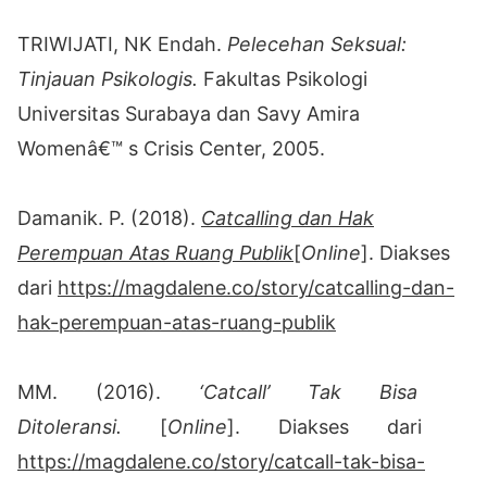
TRIWIJATI, NK Endah.
Pelecehan Seksual:
Tinjauan Psikologis.
Fakultas Psikologi
Universitas Surabaya dan Savy Amira
Womenâ€™ s Crisis Center, 2005.
Damanik. P. (2018).
Catcalling dan Hak
Perempuan Atas Ruang Publik
[
Online
]. Diakses
dari
https://magdalene.co/story/catcalling-dan-
hak-perempuan-atas-ruang-publik
MM. (2016).
‘Catcall’ Tak Bisa
Ditoleransi.
[
Online
]. Diakses dari
https://magdalene.co/story/catcall-tak-bisa-