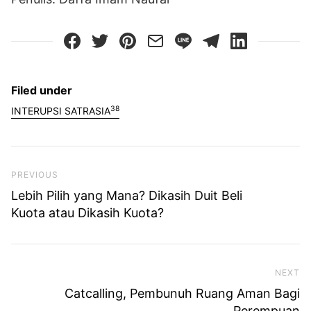
Filed under
38
INTERUPSI SATRASIA
Previous Post
PREVIOUS
Lebih Pilih yang Mana? Dikasih Duit Beli
Kuota atau Dikasih Kuota?
NEXT
Ne
Catcalling, Pembunuh Ruang Aman Bagi
Perempuan