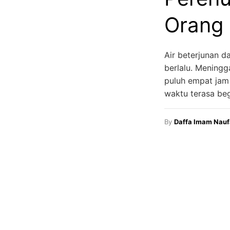
Orang
Air beterjunan d
berlalu. Meningga
puluh empat jam 
waktu terasa beg
By
Daffa Imam Nauf