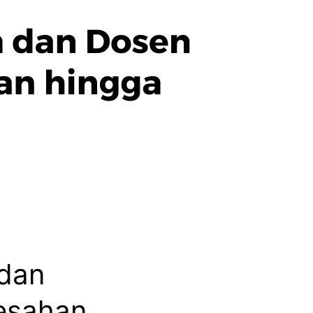
 dan
resahan