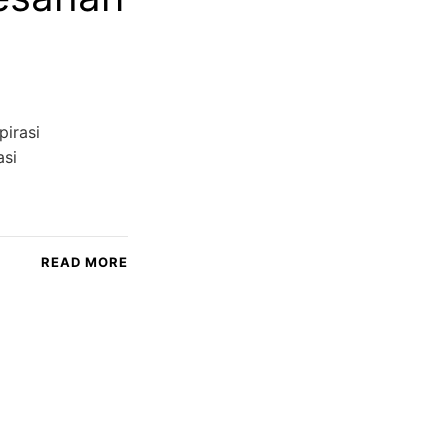
irasi
asi
READ MORE