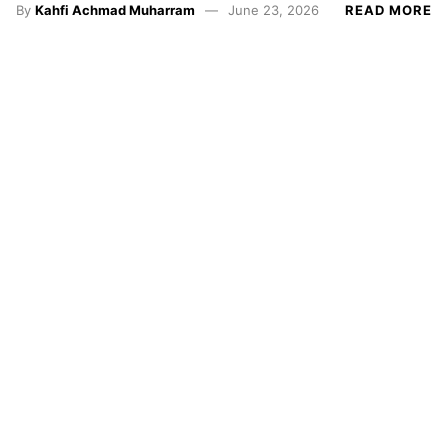
By
Kahfi Achmad Muharram
June 23, 2026
READ MORE
Resensi
Satrasia
Kampus
Alternatif
Photojournal
Sekretariat: Gedung Geugeut-Winda UPI Lantai 3
Ruang 96