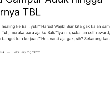
rnya TBL
ta healing ke Bali, yuk!”“Harus! Wajib! Biar kita gak kalah sa
Tuh, mereka baru aja ke Bali.”“Iya nih, sekalian self reward
ic banget kan kerjaan.”“Hm, nanti aja gak, sih? Sekarang ka
lia
February 27, 2022