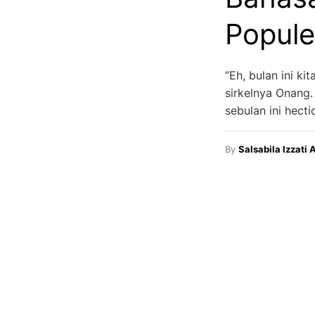
Popule
“Eh, bulan ini ki
sirkelnya Onang. 
sebulan ini hect
By
Salsabila Izzati A