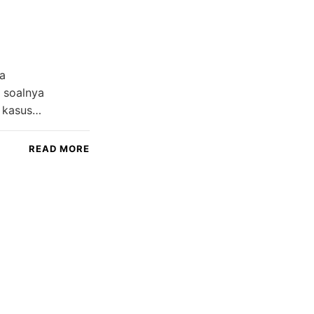
ma
, soalnya
n kasus…
READ MORE