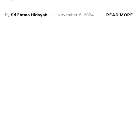
By
Sri Fatma Hidayah
November 6, 2024
READ MORE
Resensi
Satrasia
Kampus
Alternatif
Photojournal