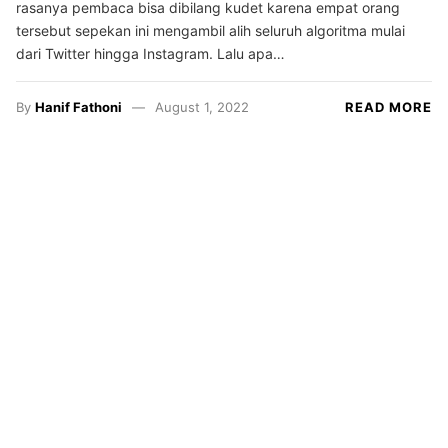
rasanya pembaca bisa dibilang kudet karena empat orang
tersebut sepekan ini mengambil alih seluruh algoritma mulai
dari Twitter hingga Instagram. Lalu apa…
By
Hanif Fathoni
August 1, 2022
READ MORE
Resensi
Satrasia
Kampus
Alternatif
Photojournal