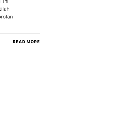
 ini
tilah
brolan
READ MORE