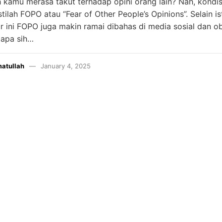
 kamu merasa takut terhadap opini orang lain? Nah, kondisi
tilah FOPO atau “Fear of Other People’s Opinions”. Selain is
r ini FOPO juga makin ramai dibahas di media sosial dan o
, apa sih…
matullah
January 4, 2025
INSTAGRAM
YOUTUBE
LINKEDIN