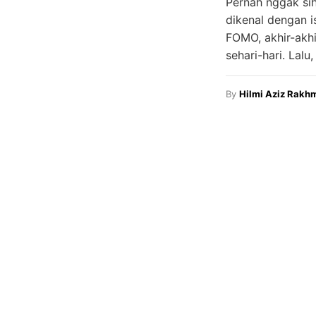
Pernah nggak sih
dikenal dengan is
FOMO, akhir-akhi
sehari-hari. Lalu
By
Hilmi Aziz Rakh