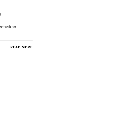
u
cetuskan
READ MORE