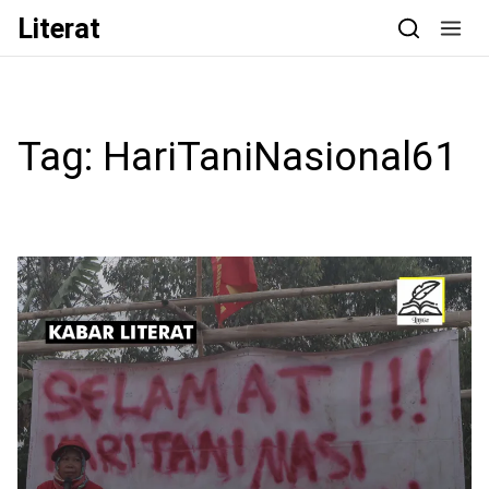
Skip to content
Literat
Tag:
HariTaniNasional61