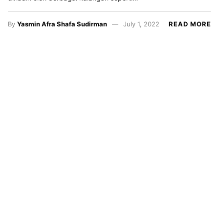
By
Yasmin Afra Shafa Sudirman
July 1, 2022
READ MORE
Resensi
Satrasia
Kampus
Alternatif
Photojournal