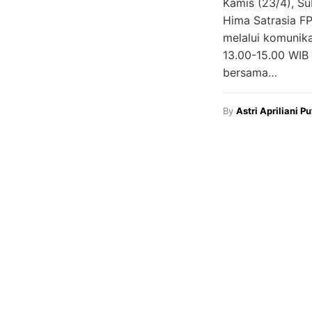
Kamis (23/4), S
Hima Satrasia F
melalui komunika
13.00-15.00 WIB 
bersama…
By
Astri Apriliani Pu