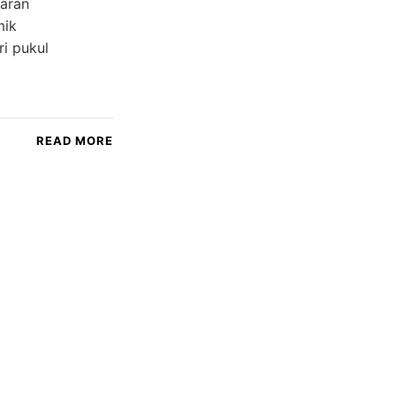
aran
mik
ri pukul
READ MORE