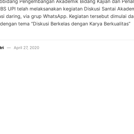
ubbidang Pengembangan Akademik Bidang Kajian dan Penal
PBS UPI telah melaksanakan kegiatan Diskusi Santai Akade
si daring, via grup WhatsApp. Kegiatan tersebut dimulai da
dengan tema “Diskusi Berkelas dengan Karya Berkualitas”
tri
April 27, 2020
INSTAGRAM
YOUTUBE
LINKEDIN