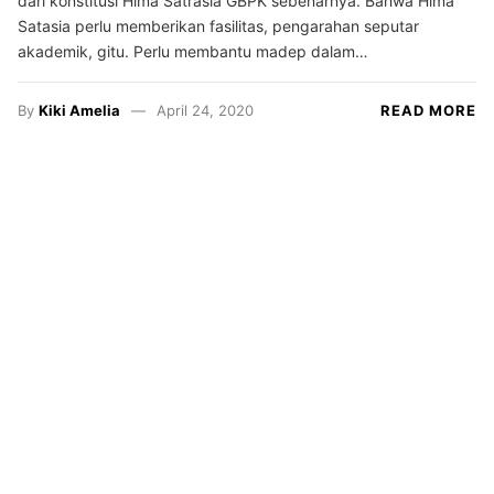
dari konstitusi Hima Satrasia GBPK sebenarnya. Bahwa Hima
Satasia perlu memberikan fasilitas, pengarahan seputar
akademik, gitu. Perlu membantu madep dalam…
By
Kiki Amelia
April 24, 2020
READ MORE
Resensi
Satrasia
Kampus
Alternatif
Photojournal