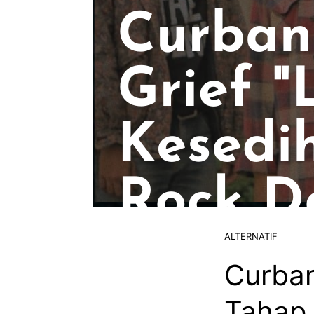
ALTERNATIF
Curban
Tahap 