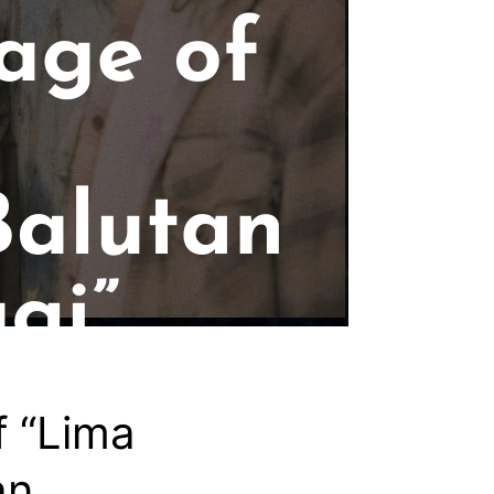
f “Lima
an