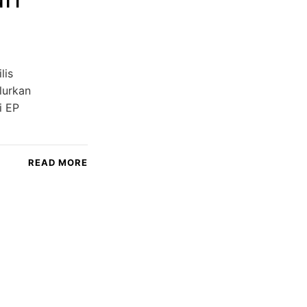
lis
lurkan
i EP
READ MORE