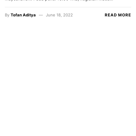
By
Tofan Aditya
June 18, 2022
READ MORE
Resensi
Satrasia
Kampus
Alternatif
Photojournal