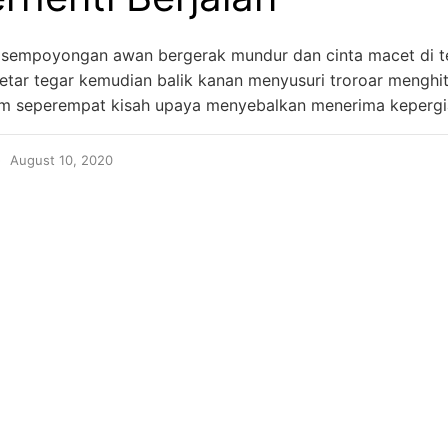
 sempoyongan awan bergerak mundur dan cinta macet di 
etar tegar kemudian balik kanan menyusuri troroar menghi
am seperempat kisah upaya menyebalkan menerima keperg
August 10, 2020
INSTAGRAM
YOUTUBE
LINKEDIN