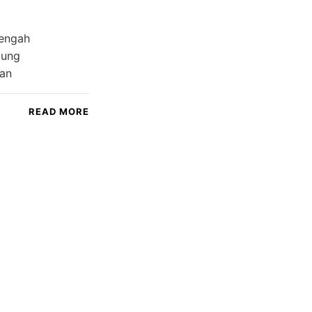
tengah
tung
ian
READ MORE