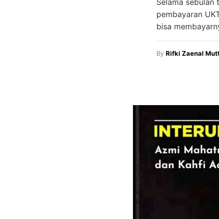
Selama sebulan 
pembayaran UKT.
bisa membayarny
By
Rifki Zaenal Mut