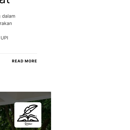
g dalam
arakan
 UPI
READ MORE