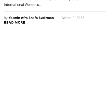
International Women’s…
By
Yasmin Afra Shafa Sudirman
March 9, 2022
READ MORE
Resensi
Satrasia
Kampus
Alternatif
Photojournal