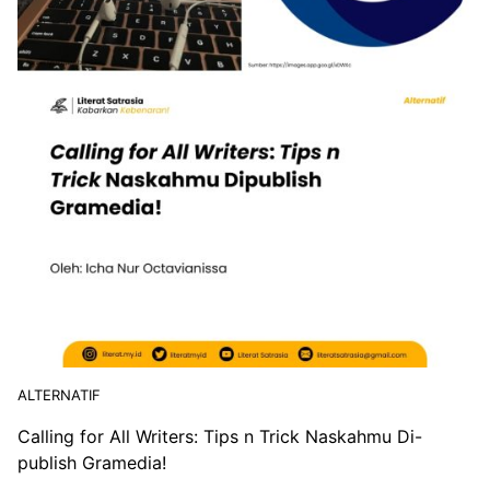
ALTERNATIF
Online Book Launch & Meet the Author “Paradise”
Bersama Pemenang NOBEL SASTRA 2021 Abdulrazak
Gurnah