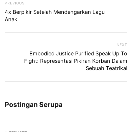
Previous Post
PREVIOUS
4x Berpikir Setelah Mendengarkan Lagu
Anak
NEXT
Ne
Embodied Justice Purified Speak Up To
Fight: Representasi Pikiran Korban Dalam
Sebuah Teatrikal
Postingan Serupa