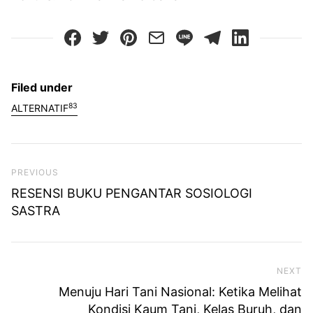
Filed under
83
ALTERNATIF
Previous Post
PREVIOUS
RESENSI BUKU PENGANTAR SOSIOLOGI
SASTRA
NEXT
Ne
Menuju Hari Tani Nasional: Ketika Melihat
Kondisi Kaum Tani, Kelas Buruh, dan