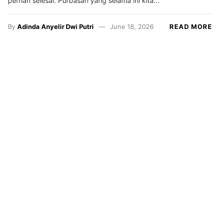
pernah selesai. Purbasari yang selama ini kita…
By
Adinda Anyelir Dwi Putri
June 18, 2026
READ MORE
Resensi
Satrasia
Kampus
Alternatif
Photojournal