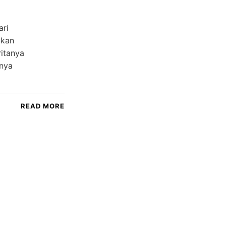
ari
mkan
itanya
hnya
READ MORE