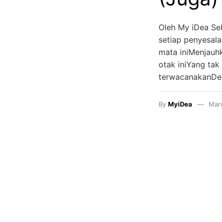
Oleh My iDea Se
setiap penyesal
mata iniMenjauh
otak iniYang ta
terwacanakanDen
By
MyiDea
Mar