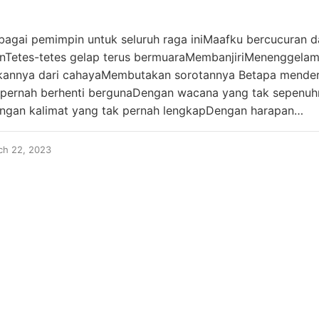
bagai pemimpin untuk seluruh raga iniMaafku bercucuran d
anTetes-tetes gelap terus bermuaraMembanjiriMenenggela
kannya dari cahayaMembutakan sorotannya Betapa mender
k pernah berhenti bergunaDengan wacana yang tak sepenu
gan kalimat yang tak pernah lengkapDengan harapan…
ch 22, 2023
INSTAGRAM
YOUTUBE
LINKEDIN