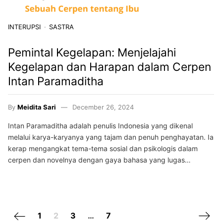
INTERUPSI
SASTRA
Pemintal Kegelapan: Menjelajahi
Kegelapan dan Harapan dalam Cerpen
Intan Paramaditha
By
Meidita Sari
December 26, 2024
Intan Paramaditha adalah penulis Indonesia yang dikenal
melalui karya-karyanya yang tajam dan penuh penghayatan. Ia
kerap mengangkat tema-tema sosial dan psikologis dalam
cerpen dan novelnya dengan gaya bahasa yang lugas…
Previous page
Next 
1
2
3
…
7