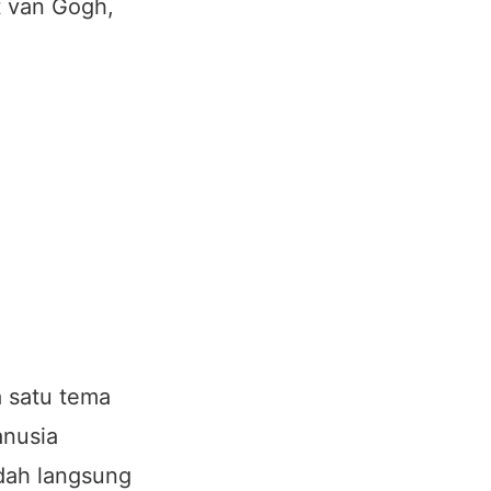
t van Gogh,
a satu tema
anusia
udah langsung