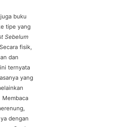
 juga buku
ke tipe yang
ist Sebelum
ecara fisik,
man dan
ni ternyata
asanya yang
melainkan
al. Membaca
merenung,
nya dengan