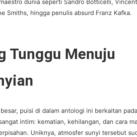
maestro dunia seperti Sandro Botticelli, Vincen
e Smiths, hingga penulis absurd Franz Kafka.
g Tunggu Menuju
nyian
 besar, puisi di dalam antologi ini berkaitan pad
angat intim: kematian, kehilangan, dan cara m
rpisahan. Uniknya, atmosfer sunyi tersebut s