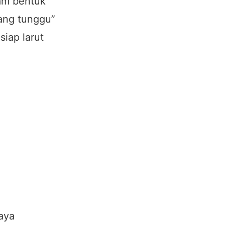
am bentuk
uang tunggu”
siap larut
gaya