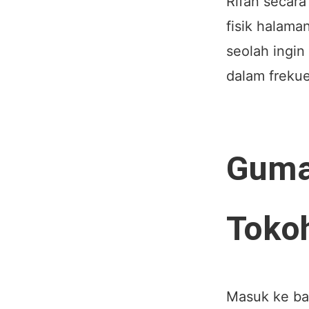
Rifan secar
fisik halama
seolah ingin
dalam freku
Guma
Tokoh
Masuk ke bag