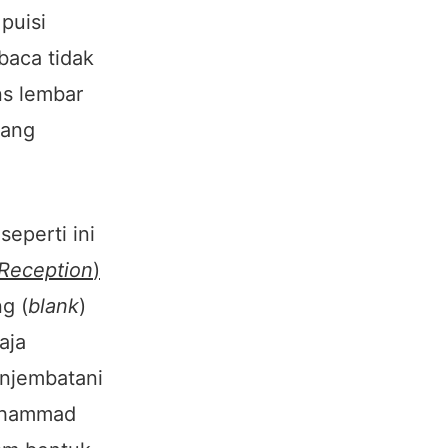
puisi
baca tidak
ns lembar
yang
 seperti ini
 Reception
)
g (
blank
)
aja
njembatani
Muhammad