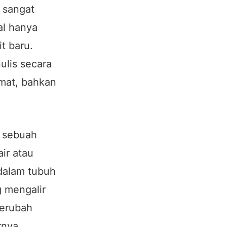
 sangat
al hanya
t baru.
ulis secara
imat, bahkan
a sebuah
ir atau
 dalam tubuh
g mengalir
berubah
rnya