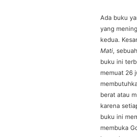
Ada buku ya
yang meningg
kedua. Kesa
Mati
, sebuah
buku ini ter
memuat 26 j
membutuhkan
berat atau m
karena setia
buku ini mem
membuka Goo