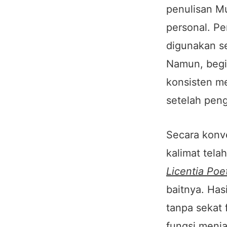
penulisan Mu
personal. Pe
digunakan se
Namun, begit
konsisten me
setelah peng
Secara konve
kalimat tela
Licentia Poe
baitnya. Hasi
tanpa sekat 
fungsi menj