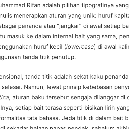
hammad Rifan adalah pilihan tipografinya yang
nulis menerapkan aturan yang unik: huruf kapit
bagai penanda atau “jangkar” di awal setiap bai
u masuk ke dalam internal bait yang sama, pen
nggunakan huruf kecil (
lowercase
) di awal kal
gunaan tanda titik penutup.
nsional, tanda titik adalah sekat kaku penand
h selesai. Namun, lewat prinsip kebebasan penya
tica
, aturan baku tersebut sengaja dilanggar di
lnya, setiap bait terasa seperti bisikan lirih yan
formalitas tata bahasa. Jeda titik di dalam bait 
adi sekadar helaan napas pendek, sebelum akhi