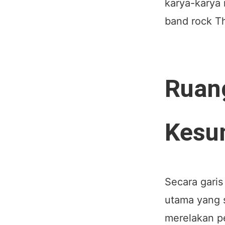
karya-karya 
band rock Th
Ruan
Kesu
Secara garis
utama yang s
merelakan pe