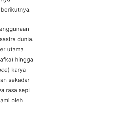
 berikutnya.
 penggunaan
sastra dunia.
ter utama
afka) hingga
nce
) karya
kan sekadar
a rasa sepi
lami oleh