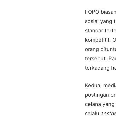
FOPO biasan
sosial yang
standar tert
kompetitif. 
orang ditunt
tersebut. Pa
terkadang h
Kedua, media
postingan or
celana yang
selalu
aesthe