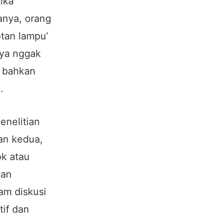
ika
anya, orang
otan lampu’
nya nggak
u bahkan
.
enelitian
an kedua,
k atau
kan
am diskusi
if dan