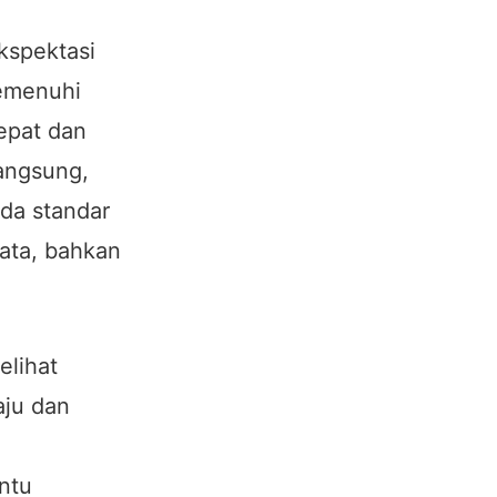
kspektasi
memenuhi
cepat dan
langsung,
ada standar
rata, bahkan
elihat
aju dan
entu