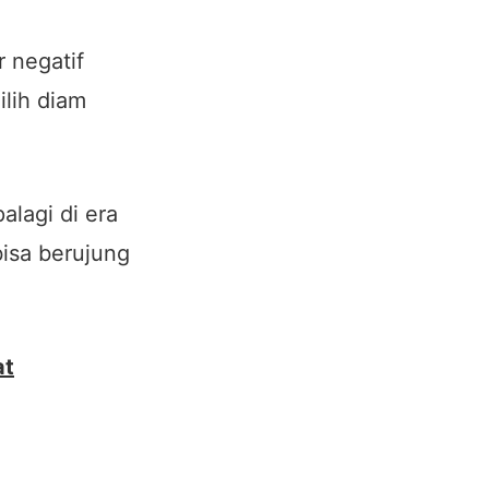
 negatif
ilih diam
alagi di era
bisa berujung
at