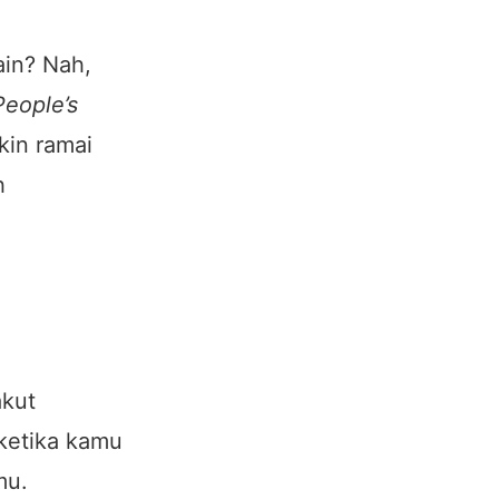
ain? Nah,
People’s
kin ramai
h
akut
ketika kamu
mu.