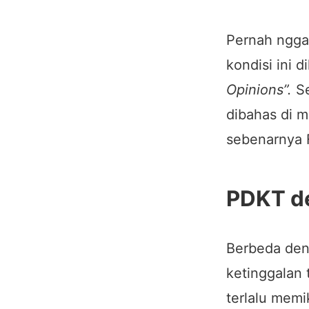
Pernah nggak
kondisi ini 
Opinions”.
Se
dibahas di m
sebenarnya 
PDKT d
Berbeda de
ketinggalan
terlalu memi