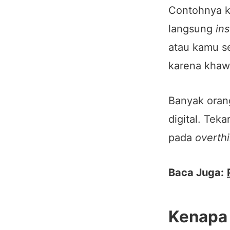
Contohnya k
langsung
in
atau kamu se
karena khaw
Banyak orang
digital. Tek
pada
overth
Baca Juga:
Kenapa 