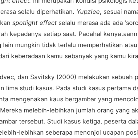
ight effect.
Ini merupakan kondisi psikologis ket
rasa selalu diperhatikan.
Yupziee
, sesuai nam
akan
spotlight effect
selalu merasa ada ada ‘sor
ah kepadanya setiap saat. Padahal kenyataan
g lain mungkin tidak terlalu memperhatikan ata
dari keberadaan kamu sebanyak yang kamu kira
dvec, dan Savitsky (2000) melakukan sebuah p
 lima studi kasus. Pada studi kasus pertama d
inta mengenakan kaus bergambar yang mencolo
Mereka melebih-lebihkan jumlah orang yang a
mbar tersebut. Studi kasus ketiga, peserta dal
lebih-lebihkan seberapa menonjol ucapan posit