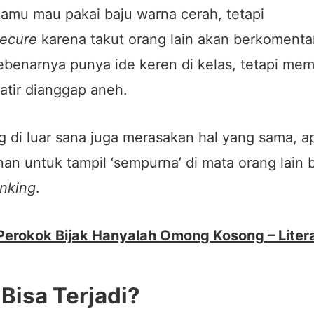
amu mau pakai baju warna cerah, tetapi
secure
karena takut orang lain akan berkomentar
benarnya punya ide keren di kelas, tetapi mem
atir dianggap aneh.
 di luar sana juga merasakan hal yang sama, ap
anan untuk tampil ‘sempurna’ di mata orang lain 
inking
.
Perokok Bijak Hanyalah Omong Kosong – Liter
Bisa Terjadi?