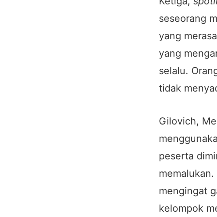
Ketiga,
spotl
seseorang me
yang meras
yang mengar
selalu. Oran
tidak menya
Gilovich, Me
menggunakan
peserta dim
memalukan. 
mengingat ga
kelompok me