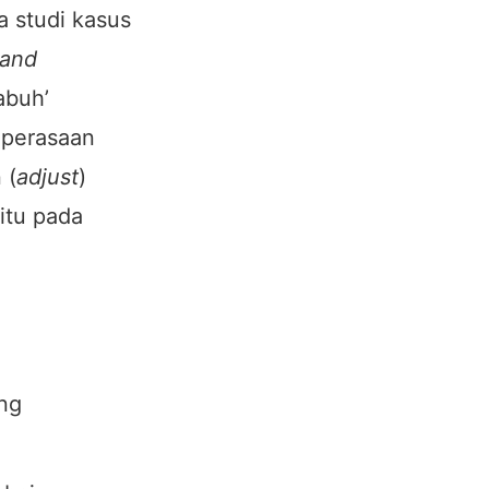
a studi kasus
 and
abuh’
 perasaan
 (
adjust
)
itu pada
ng