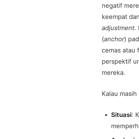
negatif mere
keempat dan
adjustment.
(
anchor
) pa
cemas atau f
perspektif u
mereka.
Kalau masih
Situasi
: 
memperha