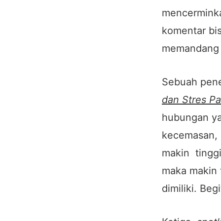
mencerminka
komentar bi
memandang
Sebuah penel
dan Stres Pa
hubungan yan
kecemasan, d
makin tingg
maka makin t
dimiliki. Beg