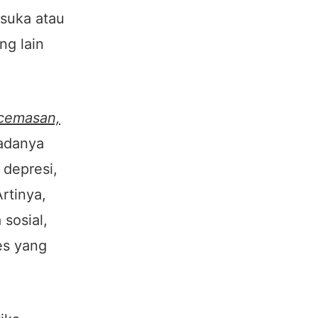
suka atau
ng lain
ecemasan,
adanya
 depresi,
rtinya,
sosial,
es yang