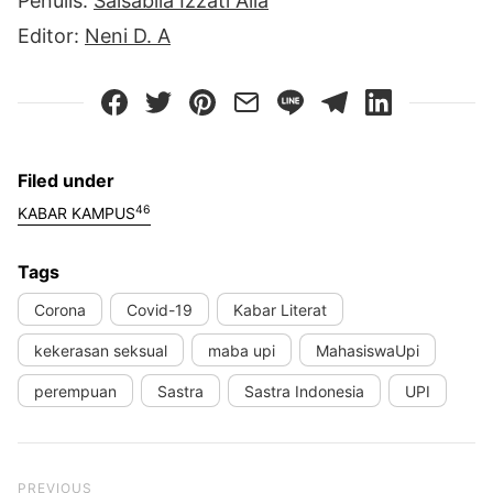
Penulis:
Salsabila Izzati Alia
Editor:
Neni D. A
Filed under
46
KABAR KAMPUS
Tags
Corona
Covid-19
Kabar Literat
kekerasan seksual
maba upi
MahasiswaUpi
perempuan
Sastra
Sastra Indonesia
UPI
Previous Post
PREVIOUS