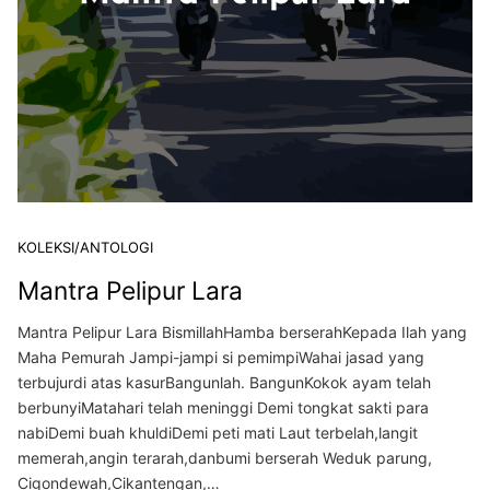
KOLEKSI/ANTOLOGI
Mantra Pelipur Lara
Mantra Pelipur Lara BismillahHamba berserahKepada Ilah yang
Maha Pemurah Jampi-jampi si pemimpiWahai jasad yang
terbujurdi atas kasurBangunlah. BangunKokok ayam telah
berbunyiMatahari telah meninggi Demi tongkat sakti para
nabiDemi buah khuldiDemi peti mati Laut terbelah,langit
memerah,angin terarah,danbumi berserah Weduk parung,
Cigondewah,Cikantengan,…