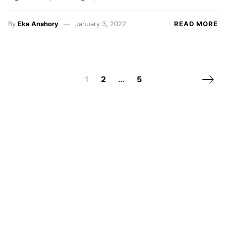
By
Eka Anshory
January 3, 2022
READ MORE
Next 
1
2
…
5