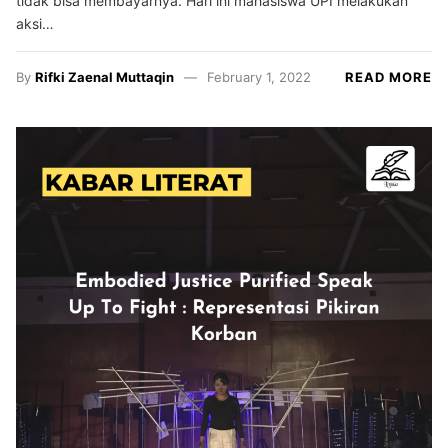
tidak bisa membayarnya. Hari ini mahasiswa UPI melakukan
aksi…
By
Rifki Zaenal Muttaqin
February 1, 2022
READ MORE