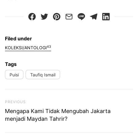
Filed under
43
KOLEKSI/ANTOLOGI
Tags
Puisi
Taufiq Ismail
Previous Post
PREVIOUS
Mengapa Kami Tidak Mengubah Jakarta
menjadi Maydan Tahrir?