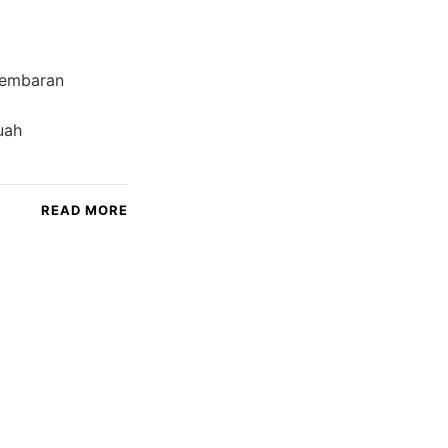
lembaran
g
uah
READ MORE