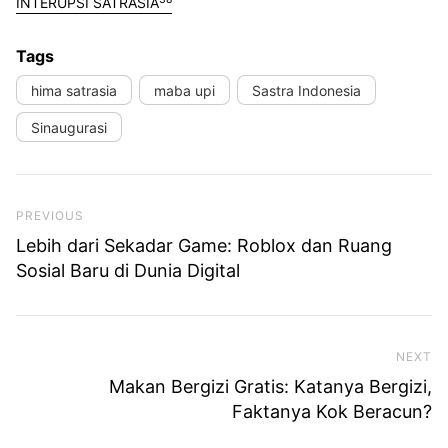
INTERUPSI SATRASIA
Tags
hima satrasia
maba upi
Sastra Indonesia
Sinaugurasi
Previous Post
PREVIOUS
Lebih dari Sekadar Game: Roblox dan Ruang
Sosial Baru di Dunia Digital
NEXT
Ne
Makan Bergizi Gratis: Katanya Bergizi,
Faktanya Kok Beracun?