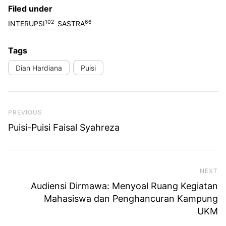
Filed under
102
66
INTERUPSI
SASTRA
Tags
Dian Hardiana
Puisi
Previous Post
PREVIOUS
Puisi-Puisi Faisal Syahreza
NEXT
Ne
Audiensi Dirmawa: Menyoal Ruang Kegiatan
Mahasiswa dan Penghancuran Kampung
UKM